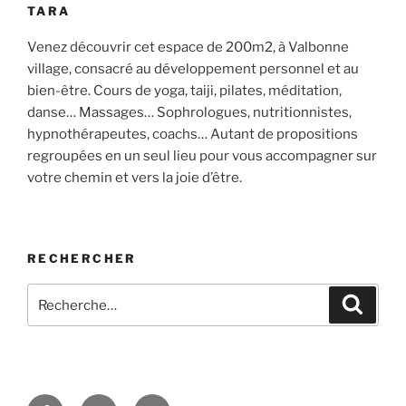
TARA
Venez découvrir cet espace de 200m2, à Valbonne
village, consacré au développement personnel et au
bien-être. Cours de yoga, taiji, pilates, méditation,
danse… Massages… Sophrologues, nutritionnistes,
hypnothérapeutes, coachs… Autant de propositions
regroupées en un seul lieu pour vous accompagner sur
votre chemin et vers la joie d’être.
RECHERCHER
Recherche
Recher
pour
:
Facebook
Instagram
E-