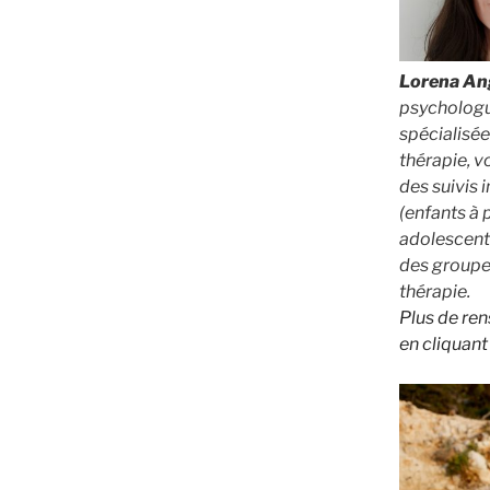
Lorena An
psychologue
spécialisée
thérapie, 
des suivis 
(enfants à 
adolescents
des groupe
thérapie.
Plus de re
en cliquant 