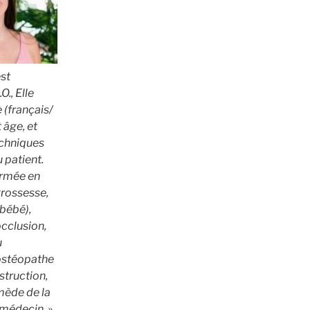
est
., Elle
 (français/
t âge, et
echniques
 patient.
rmée en
grossesse,
bébé),
occlusion,
u
’ostéopathe
struction,
emède de la
 médecin. »