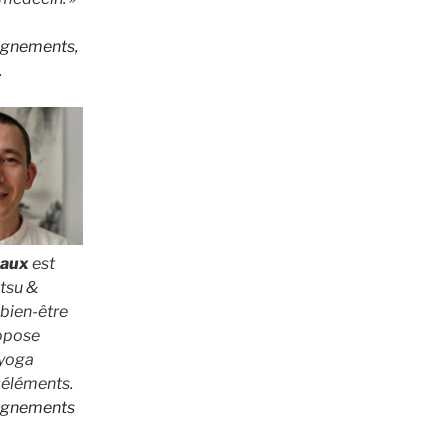
eignements,
.
baux
est
atsu &
bien-être
ropose
 yoga
5 éléments.
eignements