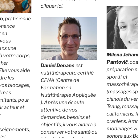
cliquer ici.
go
, praticienne
onance
t en
 vous
ns une
Milena Jeha
à votre corps,
Pantović
, co
cher
Daniel Denans
est
préparation 
Elle vous aide
nutrithérapeute certifié
sportif et
re les
CFNA (Centre de
massothérap
vos blocages,
Formation en
(massages spo
hémas
Nutrithérapie Appliquée
chinois du ven
imitants, pour
). Après une écoute
Tsang, massa
ir acteur et
attentive de vos
californiens, 
e
demandes, besoins et
craniens, Am
objectifs, il vous aidera à
modelages vib
nseignements,
conserver votre santé ou
sonore aux B
ici.