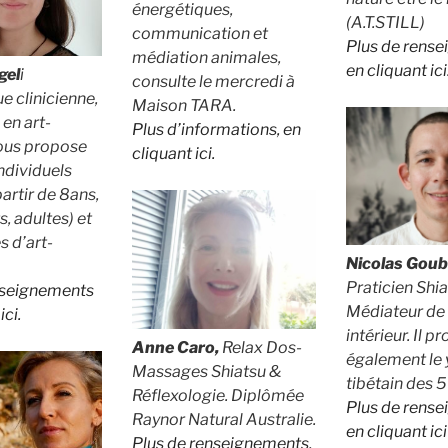
énergétiques,
(A.T.STILL)
communication et
Plus de rens
médiation animales,
en cliquant ici
gel
i
consulte le mercredi à
 clinicienne,
Maison TARA.
 en art-
Plus d’informations, en
vous propose
cliquant ici.
individuels
partir de 8ans,
, adultes) et
s d’art-
Nicolas Gou
Praticien Shi
nseignements
Médiateur de 
ici.
intérieur. Il p
Anne Caro,
Relax Dos-
également le
Massages Shiatsu &
tibétain des 
Réflexologie. Diplômée
Plus de rens
Raynor Natural Australie.
en cliquant ici
Plus de renseignements,