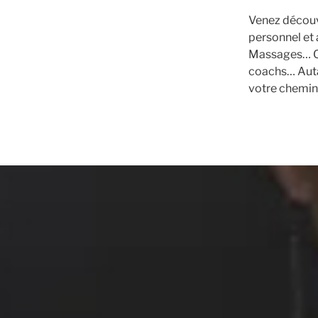
Venez découv
personnel et 
Massages… Os
coachs… Auta
votre chemin e