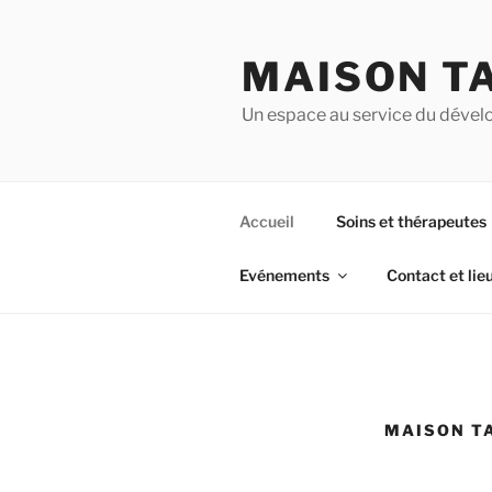
Aller
au
MAISON T
contenu
principal
Un espace au service du dével
Accueil
Soins et thérapeutes
Evénements
Contact et lie
MAISON T