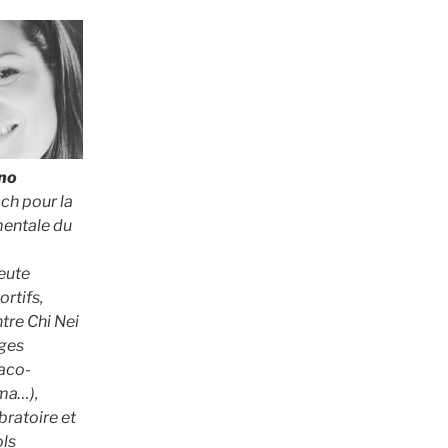
nno
ach pour la
mentale du
eute
rtifs,
tre Chi Nei
ges
faco-
ma…),
ratoire et
ols