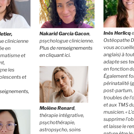
Inès Herlicq
Nakarid Garcia Gacon
,
etier,
Ostéopathe D.O
psychologue clinicienne.
e clinicienne
vous accueille
Plus de renseignements
ée en
anglais) à tou
en cliquant ici.
umatisme et
adapte ses t
t,
en fonction du
ne les
Également fo
olescents et
périnatalité (
post-partum, 
nseignements,
troubles de l’
et aux TMS d
Molène Renard
,
musicien. « L
thérapie intégrative,
supprime l’ob
psychothérapie,
et laisse le r
astropsycho, soins
nature être le