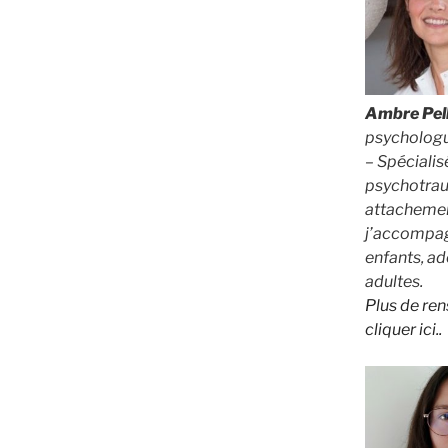
Ambre Pell
psychologu
– Spécialis
psychotra
attachemen
j’accompag
enfants, ad
adultes.
Plus de re
cliquer ici..