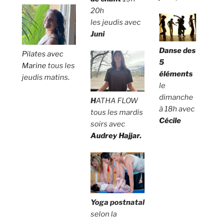
20h
les jeudis avec
Juni
Danse des
Pilates avec
5
Marine
tous les
éléments
jeudis matins.
le
dimanche
H
ATHA FLOW
à 18h avec
tous les mardis
Cécile
soirs avec
Audrey Hajjar
.
Yoga postnatal
selon la