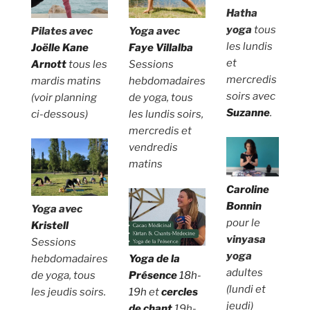
Hatha
yoga
tous
Yoga avec
Pilates
avec
les lundis
Faye Villalba
Joëlle Kane
et
Sessions
Arnott
tous les
mercredis
hebdomadaires
mardis matins
soirs avec
de yoga, tous
(voir planning
Suzanne
.
les lundis soirs,
ci-dessous)
mercredis et
vendredis
matins
Caroline
Bonnin
Yoga avec
pour le
Kristell
vinyasa
Sessions
yoga
Yoga de la
hebdomadaires
adultes
Présence
18h-
de yoga, tous
(lundi et
19h
et
cercles
les jeudis soirs.
jeudi)
de chant
19h-