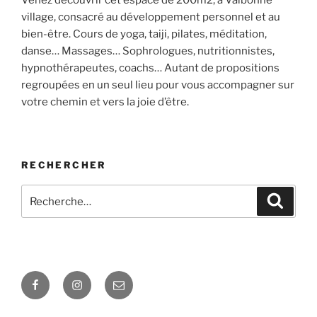
Venez découvrir cet espace de 200m2, à Valbonne
village, consacré au développement personnel et au
bien-être. Cours de yoga, taiji, pilates, méditation,
danse… Massages… Sophrologues, nutritionnistes,
hypnothérapeutes, coachs… Autant de propositions
regroupées en un seul lieu pour vous accompagner sur
votre chemin et vers la joie d’être.
RECHERCHER
Recherche
Recher
pour
:
Facebook
Instagram
E-
mail