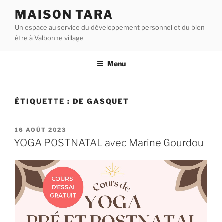
Aller
MAISON TARA
au
Un espace au service du développement personnel et du bien-
contenu
être à Valbonne village
principal
Menu
ÉTIQUETTE :
DE GASQUET
PUBLIÉ
16 AOÛT 2023
LE
YOGA POSTNATAL avec Marine Gourdou