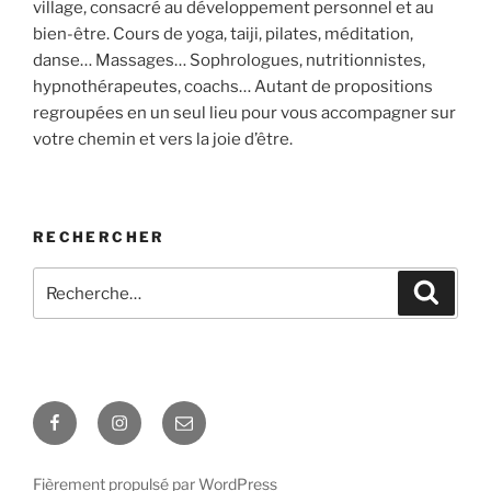
village, consacré au développement personnel et au
bien-être. Cours de yoga, taiji, pilates, méditation,
danse… Massages… Sophrologues, nutritionnistes,
hypnothérapeutes, coachs… Autant de propositions
regroupées en un seul lieu pour vous accompagner sur
votre chemin et vers la joie d’être.
RECHERCHER
Recherche
Recher
pour
:
Facebook
Instagram
E-
mail
Fièrement propulsé par WordPress