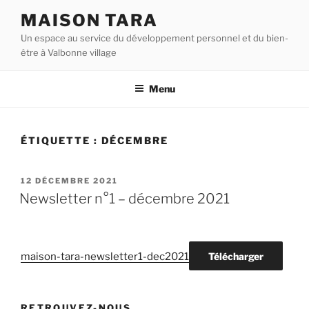
Aller
MAISON TARA
au
Un espace au service du développement personnel et du bien-
contenu
être à Valbonne village
principal
Menu
ÉTIQUETTE :
DÉCEMBRE
PUBLIÉ
12 DÉCEMBRE 2021
LE
Newsletter n°1 – décembre 2021
maison-tara-newsletter1-dec2021
Télécharger
RETROUVEZ-NOUS