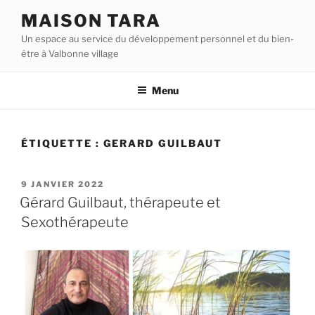
Aller
MAISON TARA
au
Un espace au service du développement personnel et du bien-
contenu
être à Valbonne village
principal
Menu
ÉTIQUETTE :
GERARD GUILBAUT
PUBLIÉ
9 JANVIER 2022
LE
Gérard Guilbaut, thérapeute et
Sexothérapeute