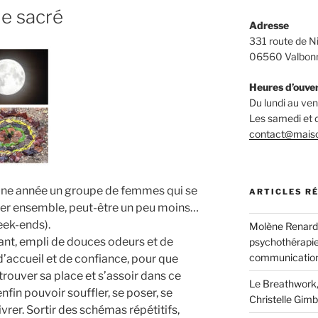
le sacré
Adresse
331 route de N
06560 Valbon
Heures d’ouve
Du lundi au v
Les samedi et
contact@mais
r une année un groupe de femmes qui se
ARTICLES R
uster ensemble, peut-être un peu moins…
eek-ends).
Molène Renard, 
ant, empli de douces odeurs et de
psychothérapie
communication
d’accueil et de confiance, pour que
rouver sa place et s’assoir dans ce
Le Breathwork,
nfin pouvoir souffler, se poser, se
Christelle Gimb
livrer. Sortir des schémas répétitifs,