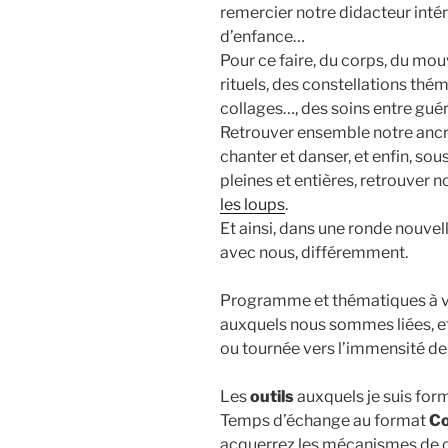
remercier notre didacteur intéri
d’enfance…
Pour ce faire, du corps, du mou
rituels, des constellations thé
collages…, des soins entre gu
Retrouver ensemble notre ancrag
chanter et danser, et enfin, sou
pleines et entières, retrouver n
les loups
.
Et ainsi, dans une ronde nouvel
avec nous, différemment.
Programme et thématiques à ven
auxquels nous sommes liées, et l
ou tournée vers l’immensité de 
Les
outils
auxquels je suis for
Temps d’échange au format
Co
acquerrez les mécanismes de ce t