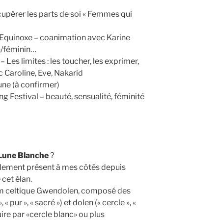
cupérer les parts de soi « Femmes qui
 Equinoxe – coanimation avec Karine
n/féminin…
Les limites : les toucher, les exprimer,
 Caroline, Eve, Nakarid
une (à confirmer)
ng Festival – beauté, sensualité, féminité
Lune Blanche
?
llement présent à mes côtés depuis
cet élan.
om celtique Gwendolen, composé des
 pur », « sacré ») et dolen (« cercle », «
ire par «cercle blanc» ou plus