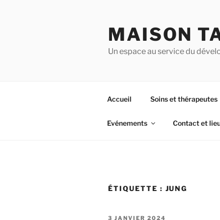
Aller
au
MAISON T
contenu
principal
Un espace au service du dével
Accueil
Soins et thérapeutes
Evénements
Contact et lie
ÉTIQUETTE :
JUNG
PUBLIÉ
3 JANVIER 2024