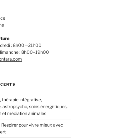
ice
ne
rture
endredi : 8h00—21h00
 dimanche : 8h00–19h00
ontara.com
ÉCENTS
thérapie intégrative,
, astropsycho, soins énergétiques,
 et médiation animales
 Respirer pour vivre mieux avec
ert