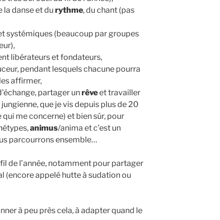
de la danse et du
rythme
, du chant (pas
et systémiques (beaucoup par groupes
eur),
nt libérateurs et fondateurs,
uceur, pendant lesquels chacune pourra
es affirmer,
d’échange, partager un
rêve
et travailler
 jungienne, que je vis depuis plus de 20
e qui me concerne) et bien sûr, pour
chétypes,
animus
/anima et c’est un
us parcourrons ensemble…
fil de l’année, notamment pour partager
l (encore appelé hutte à sudation ou
onner à peu près cela, à adapter quand le