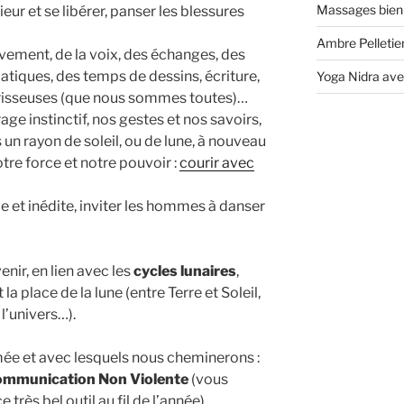
Massages bien
eur et se libérer, panser les blessures
Ambre Pelletier
vement, de la voix, des échanges, des
matiques, des temps de dessins, écriture,
Yoga Nidra ave
érisseuses (que nous sommes toutes)…
e instinctif, nos gestes et nos savoirs,
s un rayon de soleil, ou de lune, à nouveau
otre force et notre pouvoir :
courir avec
le et inédite, inviter les hommes à danser
ir, en lien avec les
cycles lunaires
,
a place de la lune (entre Terre et Soleil,
l’univers…).
mée et avec lesquels nous cheminerons :
mmunication Non Violente
(vous
rès bel outil au fil de l’année),