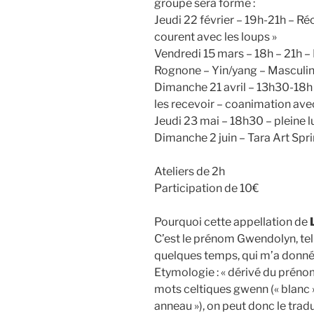
groupe sera formé :
Jeudi 22 février – 19h-21h – Ré
courent avec les loups »
Vendredi 15 mars – 18h – 21h –
Rognone – Yin/yang – Masculi
Dimanche 21 avril – 13h30-18h – 
les recevoir – coanimation avec
Jeudi 23 mai – 18h30 – pleine l
Dimanche 2 juin – Tara Art Spri
Ateliers de 2h
Participation de 10€
Pourquoi cette appellation de
C’est le prénom Gwendolyn, te
quelques temps, qui m’a donné 
Etymologie : « dérivé du prén
mots celtiques gwenn (« blanc », «
anneau »), on peut donc le tradu