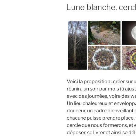
LE
Lune blanche, cerc
Voici la proposition : créer su
réunira un soir par mois (à aj
avec des journées, voire des w
Un lieu chaleureux et envelopp
douceur, un cadre bienveillant 
chacune puisse prendre place, t
cercle que nous formerons, et e
déposer, se livrer et ainsi se dé