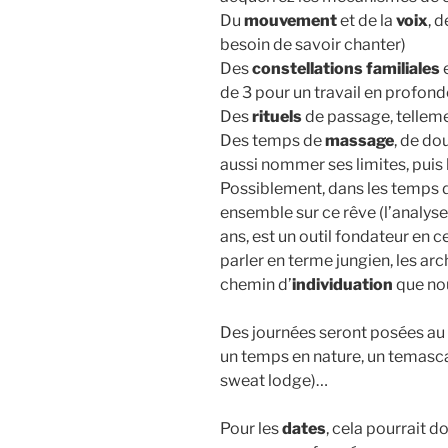
Du
mouvement
et de la
voix
, 
besoin de savoir chanter)
Des
constellations familiales
de 3 pour un travail en profond
Des
rituels
de passage, telleme
Des temps de
massage
, de do
aussi nommer ses limites, puis l
Possiblement, dans les temps 
ensemble sur ce rêve (l’analyse
ans, est un outil fondateur en c
parler en terme jungien, les ar
chemin d’
individuation
que no
Des journées seront posées au 
un temps en nature, un temasca
sweat lodge)…
Pour les
dates
, cela pourrait d