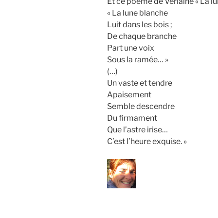
Et ce poème de Verlaine « La lu
« La lune blanche
Luit dans les bois ;
De chaque branche
Part une voix
Sous la ramée… »
(…)
Un vaste et tendre
Apaisement
Semble descendre
Du firmament
Que l’astre irise…
C’est l’heure exquise. »