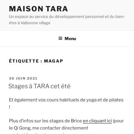
Aller
MAISON TARA
au
Un espace au service du développement personnel et du bien-
contenu
être à Valbonne village
principal
Menu
ÉTIQUETTE :
MAGAP
PUBLIÉ
30 JUIN 2021
LE
Stages à TARA cet été
Et également vos cours habituels de yoga et de pilates
!
Plus d’infos sur les stages de Brice
en cliquant ici
(pour
le Qi Gong, me contacter directement