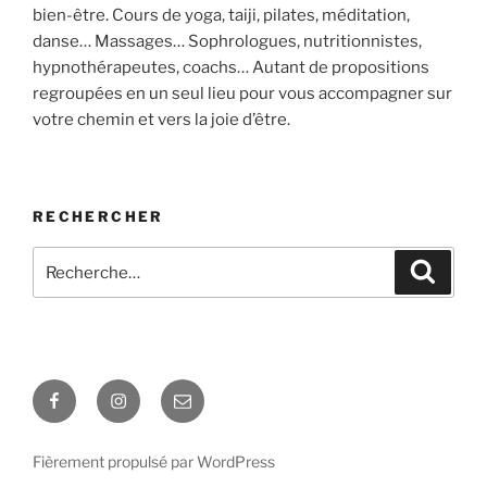
bien-être. Cours de yoga, taiji, pilates, méditation,
danse… Massages… Sophrologues, nutritionnistes,
hypnothérapeutes, coachs… Autant de propositions
regroupées en un seul lieu pour vous accompagner sur
votre chemin et vers la joie d’être.
RECHERCHER
Recherche
Recher
pour
:
Facebook
Instagram
E-
mail
Fièrement propulsé par WordPress