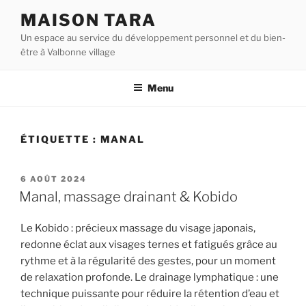
Aller
MAISON TARA
au
Un espace au service du développement personnel et du bien-
contenu
être à Valbonne village
principal
Menu
ÉTIQUETTE :
MANAL
PUBLIÉ
6 AOÛT 2024
LE
Manal, massage drainant & Kobido
Le Kobido : précieux massage du visage japonais,
redonne éclat aux visages ternes et fatigués grâce au
rythme et à la régularité des gestes, pour un moment
de relaxation profonde. Le drainage lymphatique : une
technique puissante pour réduire la rétention d’eau et