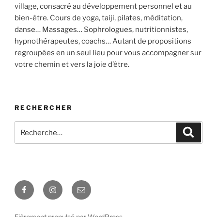
village, consacré au développement personnel et au
bien-être. Cours de yoga, taiji, pilates, méditation,
danse… Massages… Sophrologues, nutritionnistes,
hypnothérapeutes, coachs… Autant de propositions
regroupées en un seul lieu pour vous accompagner sur
votre chemin et vers la joie d’être.
RECHERCHER
Recherche
Recher
pour
:
Facebook
Instagram
E-
mail
Fièrement propulsé par WordPress