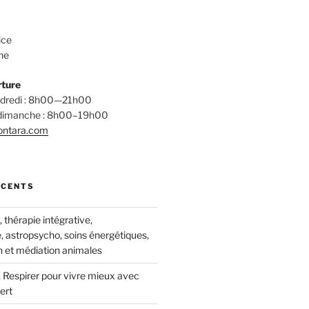
ice
ne
rture
endredi : 8h00—21h00
 dimanche : 8h00–19h00
ontara.com
ÉCENTS
thérapie intégrative,
, astropsycho, soins énergétiques,
 et médiation animales
 Respirer pour vivre mieux avec
ert