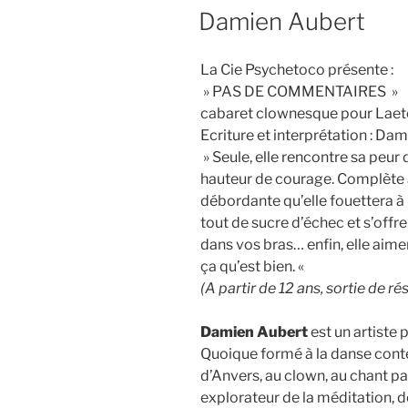
LE
Damien Aubert
La Cie Psychetoco présente :
» PAS DE COMMENTAIRES »
cabaret clownesque pour Laetch
Ecriture et interprétation : Da
» Seule, elle rencontre sa peur 
hauteur de courage. Complète
débordante qu’elle fouettera à
tout de sucre d’échec et s’offr
dans vos bras… enfin, elle aimera
ça qu’est bien. «
(A partir de 12 ans, sortie de r
Damien Aubert
est un artiste 
Quoique formé à la danse conte
d’Anvers, au clown, au chant par 
explorateur de la méditation, d