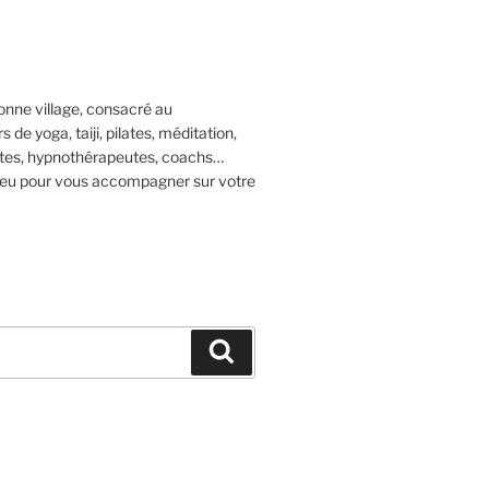
nne village, consacré au
e yoga, taiji, pilates, méditation,
tes, hypnothérapeutes, coachs…
lieu pour vous accompagner sur votre
Recherche