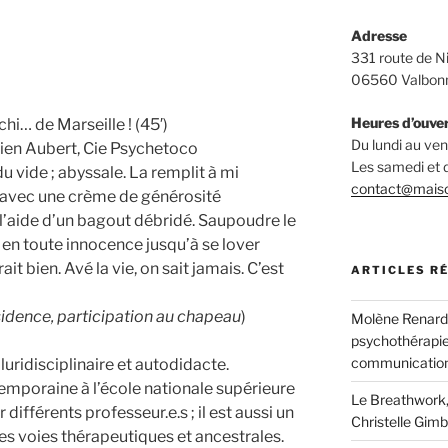
Adresse
331 route de N
06560 Valbon
Heures d’ouve
i… de Marseille ! (45′)
Du lundi au v
mien Aubert, Cie Psychetoco
Les samedi et
du vide ; abyssale. La remplit à mi
contact@mais
 avec une crème de générosité
 l’aide d’un bagout débridé. Saupoudre le
e en toute innocence jusqu’à se lover
it bien. Avé la vie, on sait jamais. C’est
ARTICLES R
ésidence, participation au chapeau
)
Molène Renard, 
psychothérapie
communication
pluridisciplinaire et autodidacte.
mporaine à l’école nationale supérieure
Le Breathwork,
différents professeur.e.s ; il est aussi un
Christelle Gimb
es voies thérapeutiques et ancestrales.