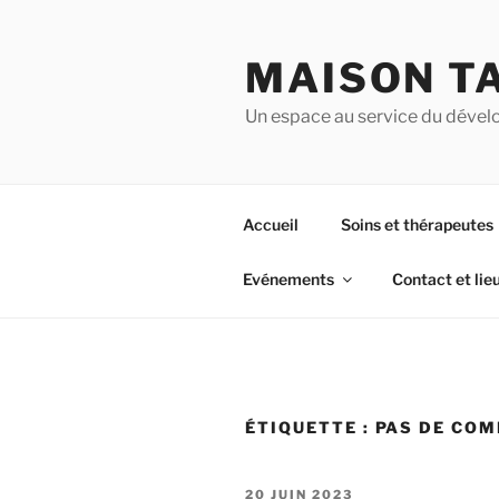
Aller
au
MAISON T
contenu
principal
Un espace au service du dével
Accueil
Soins et thérapeutes
Evénements
Contact et lie
ÉTIQUETTE :
PAS DE CO
PUBLIÉ
20 JUIN 2023