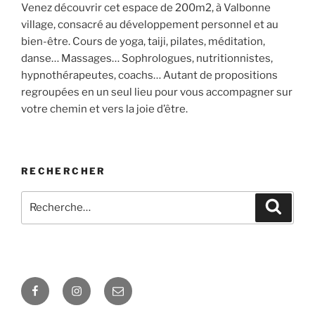
Venez découvrir cet espace de 200m2, à Valbonne
village, consacré au développement personnel et au
bien-être. Cours de yoga, taiji, pilates, méditation,
danse… Massages… Sophrologues, nutritionnistes,
hypnothérapeutes, coachs… Autant de propositions
regroupées en un seul lieu pour vous accompagner sur
votre chemin et vers la joie d’être.
RECHERCHER
Recherche
Recher
pour
:
Facebook
Instagram
E-
mail