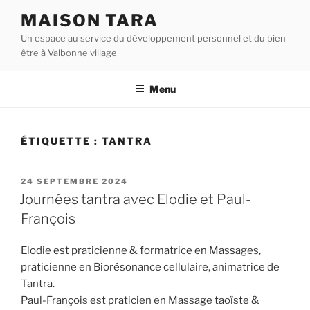
Aller
MAISON TARA
au
Un espace au service du développement personnel et du bien-
contenu
être à Valbonne village
principal
Menu
ÉTIQUETTE :
TANTRA
PUBLIÉ
24 SEPTEMBRE 2024
LE
Journées tantra avec Elodie et Paul-
François
Elodie est praticienne & formatrice en Massages,
praticienne en Biorésonance cellulaire, animatrice de
Tantra.
Paul-François est praticien en Massage taoïste &