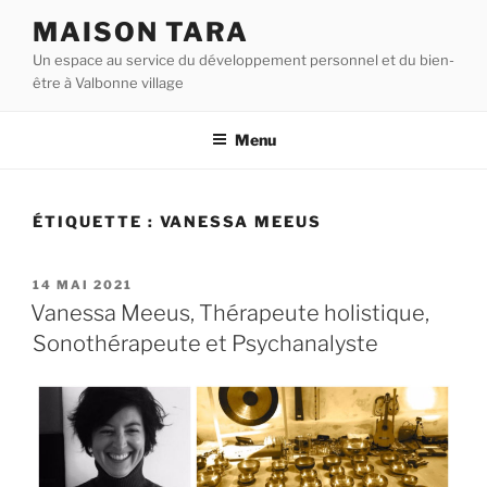
Aller
MAISON TARA
au
Un espace au service du développement personnel et du bien-
contenu
être à Valbonne village
principal
Menu
ÉTIQUETTE :
VANESSA MEEUS
PUBLIÉ
14 MAI 2021
LE
Vanessa Meeus, Thérapeute holistique,
Sonothérapeute et Psychanalyste