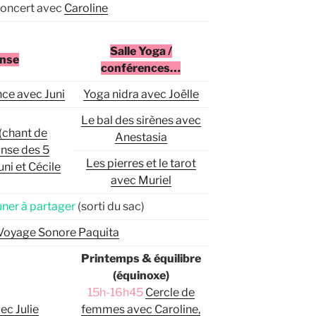
oncert avec
Caroline
Salle Yoga /
anse
conférences…
nce avec Juni
Yoga nidra avec Joëlle
Le bal des sirènes avec
 (chant de
Anestasia
anse des 5
Les pierres et le tarot
ni et Cécile
avec Muriel
ner à partager
(sorti du sac)
Voyage Sonore Paquita
Printemps & équilibre
(équinoxe)
15h-16h45
Cercle de
ec Julie
femmes avec Caroline,