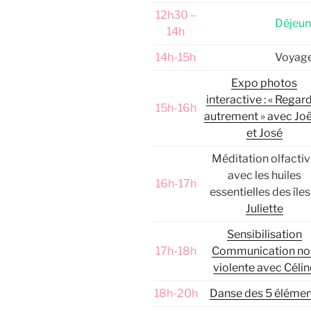
12h30 –
Déjeun
14h
14h-15h
Voyag
Expo photos
interactive : « Regar
15h-16h
autrement » avec Joë
et José
Méditation olfacti
avec les huiles
16h-17h
essentielles des îles
Juliette
Sensibilisation
17h-18h
Communication no
violente avec Célin
18h-20h
Danse des 5 élémen