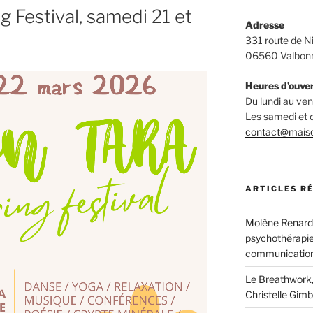
 Festival, samedi 21 et
Adresse
331 route de N
06560 Valbon
Heures d’ouve
Du lundi au v
Les samedi et
contact@mais
ARTICLES R
Molène Renard, 
psychothérapie
communication
Le Breathwork,
Christelle Gimb