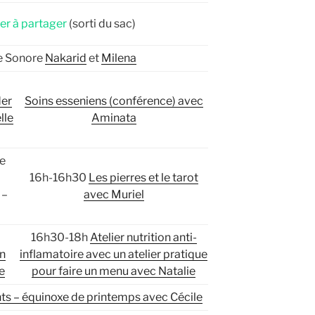
er à partager
(sorti du sac)
e Sonore
Nakarid
et
Milena
der
Soins esseniens (conférence) avec
lle
Aminata
ve
16h-16h30
Les pierres et le tarot
 –
avec Muriel
16h30-18h
Atelier nutrition anti-
n
inflamatoire avec un atelier pratique
e
pour faire un menu avec Natalie
ts – équinoxe de printemps avec Cécile