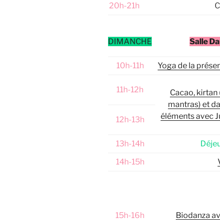
20h-21h
C
DIMANCHE
Salle D
10h-11h
Yoga de la prése
11h-12h
Cacao, kirtan
mantras) et d
éléments avec Ju
12h-13h
13h-14h
Déjeu
14h-15h
15h-16h
Biodanza av