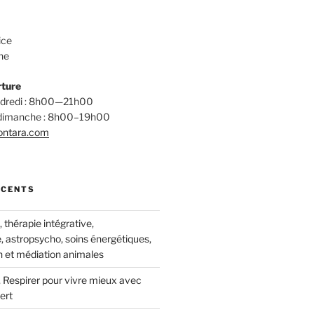
ice
ne
rture
endredi : 8h00—21h00
 dimanche : 8h00–19h00
ontara.com
ÉCENTS
thérapie intégrative,
, astropsycho, soins énergétiques,
 et médiation animales
 Respirer pour vivre mieux avec
ert