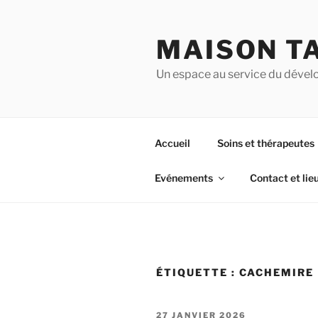
Aller
au
MAISON T
contenu
principal
Un espace au service du dével
Accueil
Soins et thérapeutes
Evénements
Contact et lie
ÉTIQUETTE :
CACHEMIRE
PUBLIÉ
27 JANVIER 2026