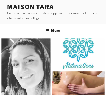
Aller
MAISON TARA
au
Un espace au service du développement personnel et du bien-
contenu
être à Valbonne village
principal
Menu