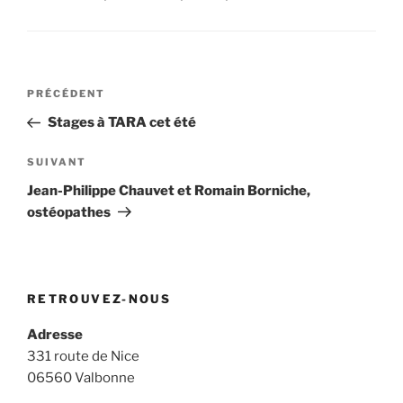
Navigation
Article
PRÉCÉDENT
de
précédent
Stages à TARA cet été
l’article
Article
SUIVANT
suivant
Jean-Philippe Chauvet et Romain Borniche,
ostéopathes
RETROUVEZ-NOUS
Adresse
331 route de Nice
06560 Valbonne