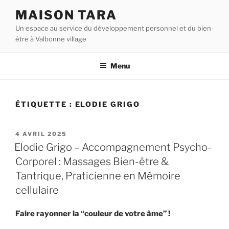
Aller
MAISON TARA
au
Un espace au service du développement personnel et du bien-
contenu
être à Valbonne village
principal
Menu
ÉTIQUETTE :
ELODIE GRIGO
PUBLIÉ
4 AVRIL 2025
LE
Elodie Grigo – Accompagnement Psycho-
Corporel : Massages Bien-être &
Tantrique, Praticienne en Mémoire
cellulaire
Faire rayonner la “couleur de votre âme” !