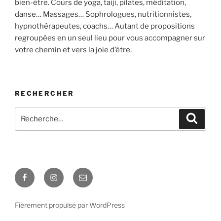
bien-être. Cours de yoga, taiji, pilates, méditation,
danse… Massages… Sophrologues, nutritionnistes,
hypnothérapeutes, coachs… Autant de propositions
regroupées en un seul lieu pour vous accompagner sur
votre chemin et vers la joie d’être.
RECHERCHER
Recherche
Recher
pour
:
Facebook
Instagram
E-
mail
Fièrement propulsé par WordPress