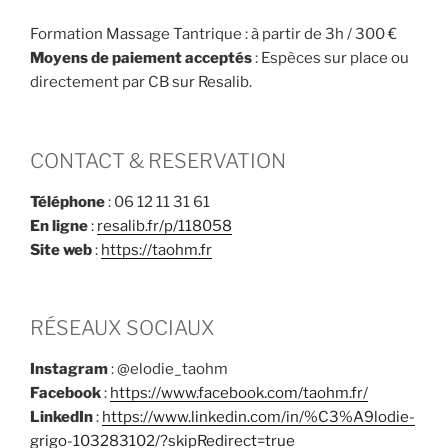
Formation Massage Tantrique : à partir de 3h / 300 €
Moyens de paiement acceptés
: Espèces sur place ou
directement par CB sur Resalib.
CONTACT & RESERVATION
Téléphone
: 06 12 11 31 61
En ligne
:
resalib.fr/p/118058
Site web
:
https://taohm.fr
RÉSEAUX SOCIAUX
Instagram
: @elodie_taohm
Facebook
:
https://www.facebook.com/taohm.fr/
LinkedIn
:
https://www.linkedin.com/in/%C3%A9lodie-
grigo-103283102/?skipRedirect=true