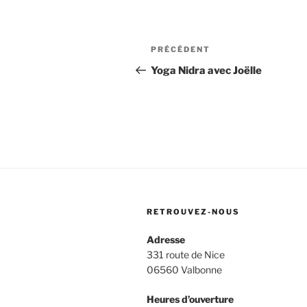
Navigation
Article
PRÉCÉDENT
de
précédent
Yoga Nidra avec Joëlle
l’article
RETROUVEZ-NOUS
Adresse
331 route de Nice
06560 Valbonne
Heures d’ouverture