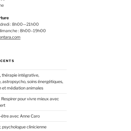
ne
rture
endredi : 8h00—21h00
 dimanche : 8h00–19h00
ontara.com
ÉCENTS
thérapie intégrative,
, astropsycho, soins énergétiques,
 et médiation animales
 Respirer pour vivre mieux avec
ert
-être avec Anne Caro
, psychologue clinicienne