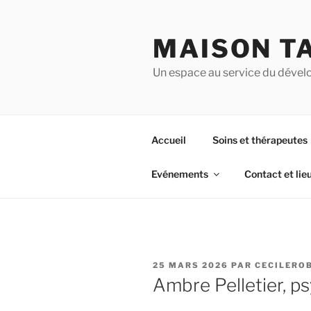
Aller
au
MAISON T
contenu
principal
Un espace au service du dével
Accueil
Soins et thérapeutes
Evénements
Contact et lie
PUBLIÉ
25 MARS 2026
PAR
CECILERO
LE
Ambre Pelletier, p