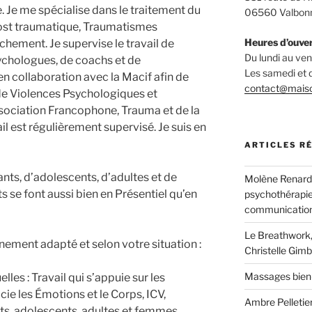
. Je me spécialise dans le traitement du
06560 Valbon
post traumatique, Traumatismes
Heures d’ouve
hement. Je supervise le travail de
Du lundi au v
ychologues, de coachs et de
Les samedi et
 en collaboration avec la Macif afin de
contact@mais
de Violences Psychologiques et
Association Francophone, Trauma et de la
l est régulièrement supervisé. Je suis en
ARTICLES R
ants, d’adolescents, d’adultes et de
Molène Renard, 
se font aussi bien en Présentiel qu’en
psychothérapie
communication
Le Breathwork,
ment adapté et selon votre situation :
Christelle Gimb
Massages bien
les : Travail qui s’appuie sur les
ie les Émotions et le Corps, ICV,
Ambre Pelletier
s, adolescents, adultes et femmes