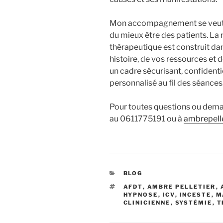
Mon accompagnement se veut 
du mieux être des patients. La r
thérapeutique est construit da
histoire, de vos ressources et d
un cadre sécurisant, confidentie
personnalisé au fil des séances
Pour toutes questions ou deman
au 0611775191 ou à
ambrepell
CATÉGORIES
BLOG
ÉTIQUETTES
AFDT
,
AMBRE PELLETIER
,
HYPNOSE
,
ICV
,
INCESTE
,
M
CLINICIENNE
,
SYSTÉMIE
,
T