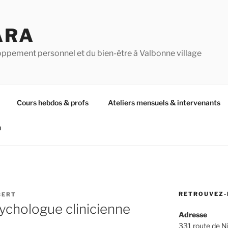
ARA
oppement personnel et du bien-être à Valbonne village
Cours hebdos & profs
Ateliers mensuels & intervenants
u
RETROUVEZ-
BERT
sychologue clinicienne
Adresse
331 route de N