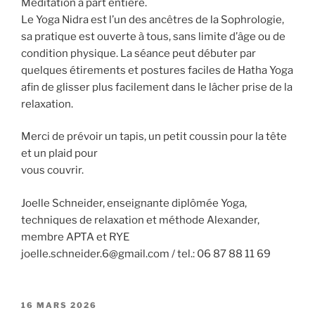
Méditation à part entière.
Le Yoga Nidra est l’un des ancêtres de la Sophrologie,
sa pratique est ouverte à tous, sans limite d’âge ou de
condition physique. La séance peut débuter par
quelques étirements et postures faciles de Hatha Yoga
afin de glisser plus facilement dans le lâcher prise de la
relaxation.
Merci de prévoir un tapis, un petit coussin pour la tête
et un plaid pour
vous couvrir.
Joelle Schneider, enseignante diplômée Yoga,
techniques de relaxation et méthode Alexander,
membre APTA et RYE
joelle.schneider.6@gmail.com / tel.: 06 87 88 11 69
PUBLIÉ
16 MARS 2026