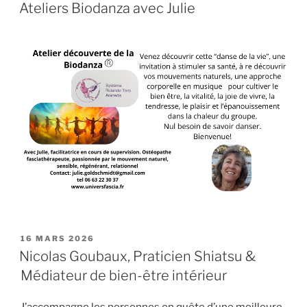
LE
Ateliers Biodanza avec Julie
PUBLIÉ
16 MARS 2026
LE
Nicolas Goubaux, Praticien Shiatsu &
Médiateur de bien-être intérieur
J’accompagne les personnes en quête d’une meilleure