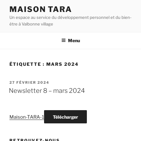
Aller
MAISON TARA
au
Un espace au service du développement personnel et du bien-
contenu
être à Valbonne village
principal
Menu
ÉTIQUETTE :
MARS 2024
PUBLIÉ
27 FÉVRIER 2024
LE
Newsletter 8 – mars 2024
Maison-TARA-1
Télécharger
RETROUVEZ-NOUS