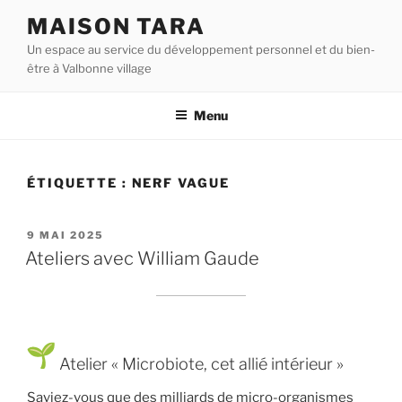
Aller
MAISON TARA
au
Un espace au service du développement personnel et du bien-
contenu
être à Valbonne village
principal
Menu
ÉTIQUETTE :
NERF VAGUE
PUBLIÉ
9 MAI 2025
LE
Ateliers avec William Gaude
Atelier « Microbiote, cet allié intérieur »
Saviez-vous que des milliards de micro-organismes