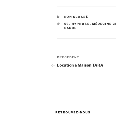
CATÉGORIES
NON CLASSÉ
ÉTIQUETTES
06
,
HYPNOSE
,
MÉDECINE C
GAUDE
Navigation
Article
PRÉCÉDENT
de
précédent
Location à Maison TARA
l’article
RETROUVEZ-NOUS