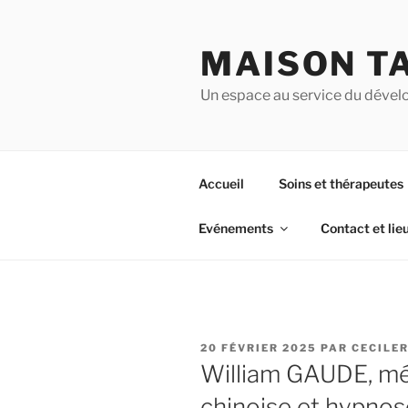
Aller
au
MAISON T
contenu
principal
Un espace au service du dével
Accueil
Soins et thérapeutes
Evénements
Contact et lie
PUBLIÉ
20 FÉVRIER 2025
PAR
CECILE
LE
William GAUDE, méd
chinoise et hypnos