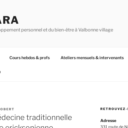
ARA
oppement personnel et du bien-être à Valbonne village
Cours hebdos & profs
Ateliers mensuels & intervenants
u
RETROUVEZ-
ROBERT
ecine traditionnelle
Adresse
e ericksonienne
331 route de N