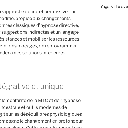
Yoga Nidra ave
ne approche douce et permissive qui
 modifié, propice aux changements
ormes classiques d’hypnose directive,
s suggestions indirectes et un langage
ésistances et mobiliser les ressources
 lever des blocages, de reprogrammer
der à des solutions intérieures
tégrative et unique
plémentarité de la MTC et de l’hypnose
ancestrale et outils modernes de
git sur les déséquilibres physiologiques
ccompagne le changement en profondeur
inconscients. Cette synergie permet une