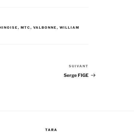
HINOISE
,
MTC
,
VALBONNE
,
WILLIAM
SUIVANT
Article
suivant
Serge FIGE
TARA