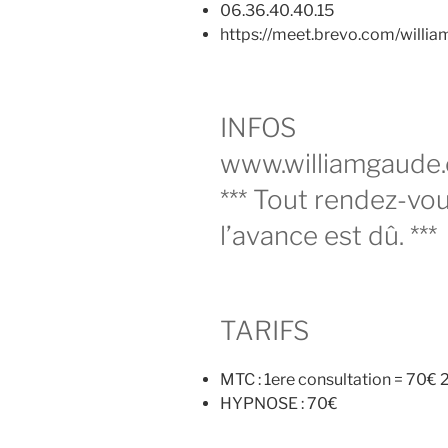
06.36.40.40.15
https://meet.brevo.com/willi
INFOS
www.williamgaude
*** Tout rendez-vo
l’avance est dû. ***
TARIFS
MTC : 1ere consultation = 70€ 
HYPNOSE : 70€