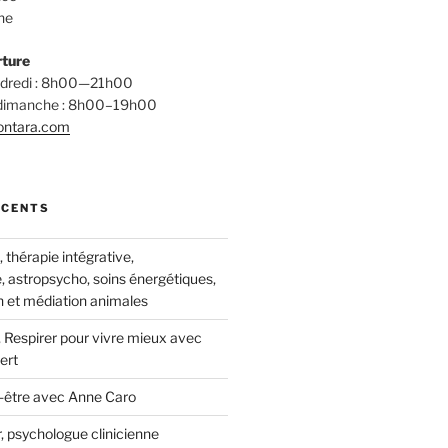
ne
rture
endredi : 8h00—21h00
 dimanche : 8h00–19h00
ontara.com
ÉCENTS
thérapie intégrative,
, astropsycho, soins énergétiques,
 et médiation animales
 Respirer pour vivre mieux avec
ert
-être avec Anne Caro
, psychologue clinicienne