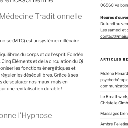
06560 Valbon
 Médecine Traditionnelle
Heures d’ouve
Du lundi au v
Les samedi et
contact@mais
noise (MTC) est un système millénaire
ilibres du corps et de l’esprit. Fondée
ARTICLES R
 Cinq Éléments et de la circulation du Qi
rmoniser les fonctions énergétiques et
Molène Renard, 
réguler les déséquilibres. Grâce à ses
psychothérapie
as de soulager nos maux, mais en
communication
r une revitalisation durable !
Le Breathwork,
Christelle Gimb
onne l’Hypnose
Massages bien
Ambre Pelletier