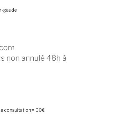
am-gaude
.com
us non annulé 48h à
2e consultation = 60€