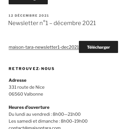
PUBLIÉ
12 DÉCEMBRE 2021
LE
Newsletter n°1 – décembre 2021
maison-tara-newsletter1-dec2021
Télécharger
RETROUVEZ-NOUS
Adresse
331 route de Nice
06560 Valbonne
Heures d’ouverture
Du lundi au vendredi : 8h00—21h00
Les samedi et dimanche : 8h00–19h00
contact@maisontara.com