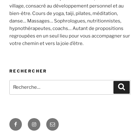
village, consacré au développement personnel et au
bien-être. Cours de yoga, taiji, pilates, méditation,
danse… Massages… Sophrologues, nutritionnistes,
hypnothérapeutes, coachs… Autant de propositions
regroupées en un seul lieu pour vous accompagner sur
votre chemin et vers la joie d’être.
RECHERCHER
Recherche
Recher
pour
:
Facebook
Instagram
E-
mail