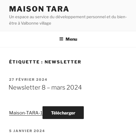
Aller
MAISON TARA
au
Un espace au service du développement personnel et du bien-
contenu
être à Valbonne village
principal
Menu
ÉTIQUETTE :
NEWSLETTER
PUBLIÉ
27 FÉVRIER 2024
LE
Newsletter 8 – mars 2024
Maison-TARA-1
Télécharger
PUBLIÉ
5 JANVIER 2024