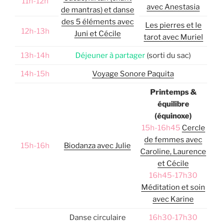
11h-12h
avec Anestasia
de mantras) et danse
des 5 éléments avec
Les pierres et le
12h-13h
Juni et Cécile
tarot avec Muriel
13h-14h
Déjeuner à partager
(sorti du sac)
14h-15h
Voyage Sonore Paquita
Printemps &
équilibre
(équinoxe)
15h-16h45
Cercle
de femmes avec
15h-16h
Biodanza avec Julie
Caroline, Laurence
et Cécile
16h45-17h30
Méditation et soin
avec Karine
Danse circulaire
16h30-17h30