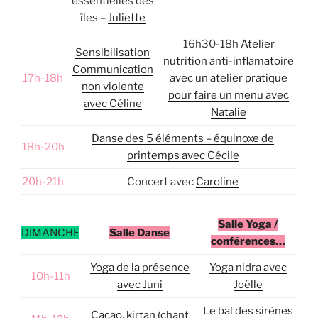
essentielles des
îles –
Juliette
16h30-18h
Atelier
Sensibilisation
nutrition anti-inflamatoire
Communication
17h-18h
avec un atelier pratique
non violente
pour faire un menu avec
avec Céline
Natalie
Danse des 5 éléments – équinoxe de
18h-20h
printemps avec Cécile
20h-21h
Concert avec
Caroline
Salle Yoga /
DIMANCHE
Salle Danse
conférences…
Yoga de la présence
Yoga nidra avec
10h-11h
avec Juni
Joëlle
Le bal des sirènes
Cacao, kirtan (chant