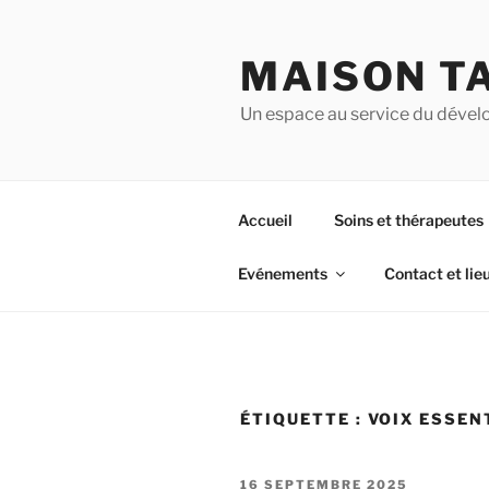
Aller
au
MAISON T
contenu
principal
Un espace au service du dével
Accueil
Soins et thérapeutes
Evénements
Contact et lie
ÉTIQUETTE :
VOIX ESSEN
PUBLIÉ
16 SEPTEMBRE 2025