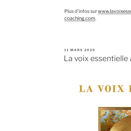
Plus d’infos sur
www.lavoixesse
coaching.com
.
PUBLIÉ
11 MARS 2025
LE
La voix essentielle