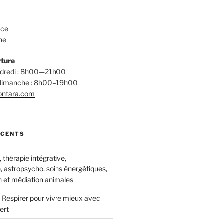
ice
ne
rture
endredi : 8h00—21h00
 dimanche : 8h00–19h00
ontara.com
ÉCENTS
thérapie intégrative,
, astropsycho, soins énergétiques,
 et médiation animales
 Respirer pour vivre mieux avec
ert