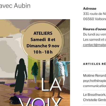
 avec Aubin
Adresse
331 route de N
06560 Valbon
Heures d’ouve
Du lundi au v
Les samedi et
contact@mais
ARTICLES R
Molène Renard, 
psychothérapie
communication
Le Breathwork,
Christelle Gimb