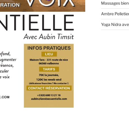
Massages bien
Ambre Pelletier
Yoga Nidra ave