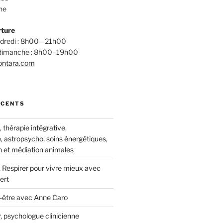
ne
rture
endredi : 8h00—21h00
 dimanche : 8h00–19h00
ontara.com
ÉCENTS
thérapie intégrative,
, astropsycho, soins énergétiques,
 et médiation animales
 Respirer pour vivre mieux avec
ert
-être avec Anne Caro
, psychologue clinicienne