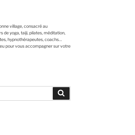
nne village, consacré au
e yoga, taiji, pilates, méditation,
tes, hypnothérapeutes, coachs…
lieu pour vous accompagner sur votre
Recherche