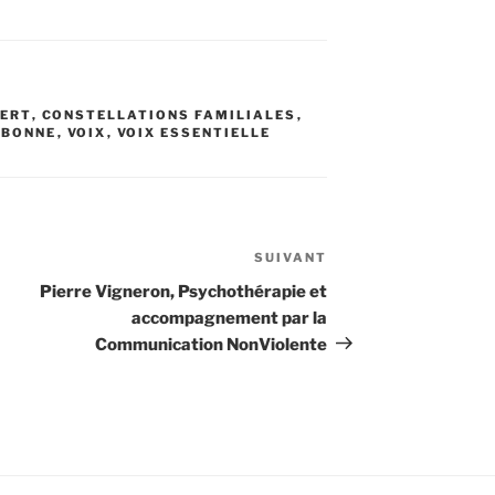
BERT
,
CONSTELLATIONS FAMILIALES
,
LBONNE
,
VOIX
,
VOIX ESSENTIELLE
SUIVANT
Article
suivant
Pierre Vigneron, Psychothérapie et
accompagnement par la
Communication NonViolente