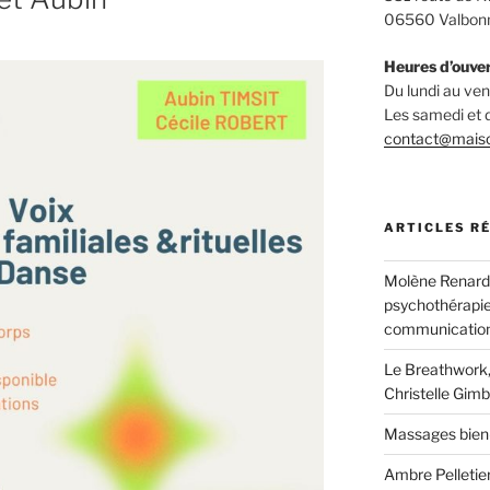
06560 Valbon
Heures d’ouve
Du lundi au v
Les samedi et
contact@mais
ARTICLES R
Molène Renard, 
psychothérapie
communication
Le Breathwork,
Christelle Gimb
Massages bien
Ambre Pelletier