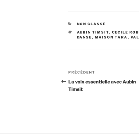
CATÉGORIES
NON CLASSÉ
ÉTIQUETTES
AUBIN TIMSIT
,
CECILE RO
DANSE
,
MAISON TARA
,
VA
Navigation
Article
PRÉCÉDENT
de
précédent
La voix essentielle avec Aubin
Timsit
l’article