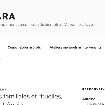
ARA
oppement personnel et du bien-être à Valbonne village
Cours hebdos & profs
Ateliers mensuels & intervenants
u
RETROUVEZ-
BERT
 familiales et rituelles,
Adresse
et Aubin
331 route de N