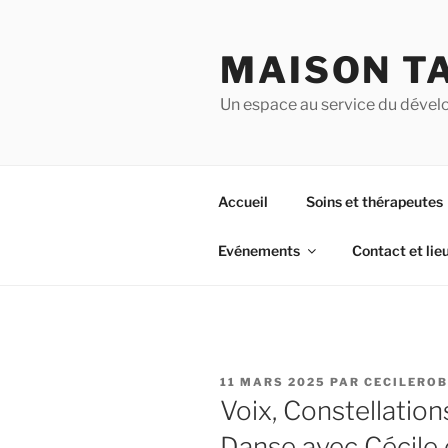
Aller
au
MAISON T
contenu
principal
Un espace au service du dével
Accueil
Soins et thérapeutes
Evénements
Contact et lie
PUBLIÉ
11 MARS 2025
PAR
CECILERO
LE
Voix, Constellations
Danse avec Cécile 