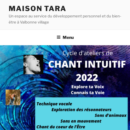
Aller
MAISON TARA
au
Un espace au service du développement personnel et du bien-
contenu
être à Valbonne village
principal
Menu