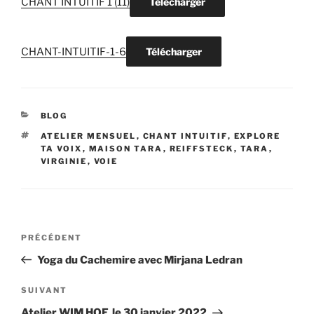
CHANT INTUITIF 1 (11)
Télécharger
CHANT-INTUITIF-1-6
Télécharger
CATÉGORIES
BLOG
ÉTIQUETTES
ATELIER MENSUEL
,
CHANT INTUITIF
,
EXPLORE
TA VOIX
,
MAISON TARA
,
REIFFSTECK
,
TARA
,
VIRGINIE
,
VOIE
Navigation
Article
PRÉCÉDENT
de
précédent
Yoga du Cachemire avec Mirjana Ledran
l’article
Article
SUIVANT
suivant
Atelier WIM HOF, le 30 janvier 2022