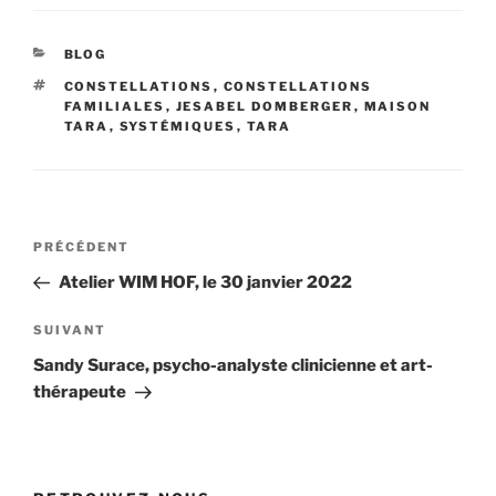
CATÉGORIES
BLOG
ÉTIQUETTES
CONSTELLATIONS
,
CONSTELLATIONS
FAMILIALES
,
JESABEL DOMBERGER
,
MAISON
TARA
,
SYSTÉMIQUES
,
TARA
Navigation
Article
PRÉCÉDENT
de
précédent
Atelier WIM HOF, le 30 janvier 2022
l’article
Article
SUIVANT
suivant
Sandy Surace, psycho-analyste clinicienne et art-
thérapeute