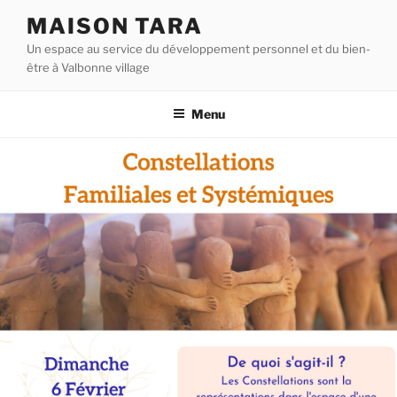
Aller
MAISON TARA
au
Un espace au service du développement personnel et du bien-
contenu
être à Valbonne village
principal
Menu