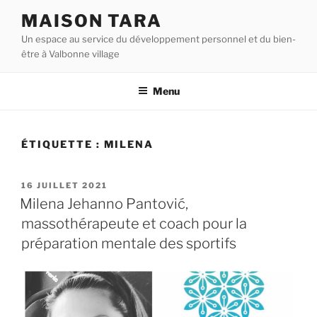
Aller
MAISON TARA
au
Un espace au service du développement personnel et du bien-
contenu
être à Valbonne village
principal
Menu
ÉTIQUETTE :
MILENA
PUBLIÉ
16 JUILLET 2021
LE
Milena Jehanno Pantović,
massothérapeute et coach pour la
préparation mentale des sportifs