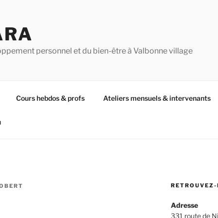
ARA
oppement personnel et du bien-être à Valbonne village
Cours hebdos & profs
Ateliers mensuels & intervenants
u
RETROUVEZ-
ROBERT
Adresse
331 route de N