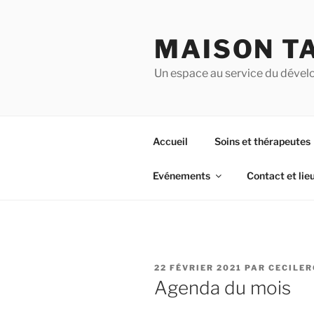
Aller
au
MAISON T
contenu
principal
Un espace au service du dével
Accueil
Soins et thérapeutes
Evénements
Contact et lie
PUBLIÉ
22 FÉVRIER 2021
PAR
CECILE
LE
Agenda du mois