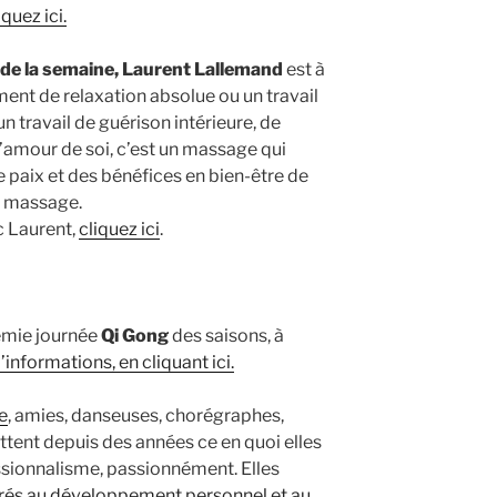
quez ici.
 de la semaine, Laurent Lallemand
est à
ment de relaxation absolue ou un travail
 travail de guérison intérieure, de
d’amour de soi, c’est un massage qui
 paix et des bénéfices en bien-être de
e massage.
c Laurent,
cliquez ici
.
emie journée
Qi Gong
des saisons, à
’informations, en cliquant ici.
e
, amies, danseuses, chorégraphes,
tent depuis des années ce en quoi elles
essionnalisme, passionnément. Elles
s au développement personnel et au