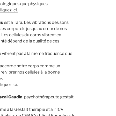
hologiques que physiques.
iquez ici.
us
est à Tara. Les vibrations des sons
ides corporels jusqu’au cœur de nos
. Les cellules du corps vibrent en
nté dépend de la qualité de ces
ne vibrent pas à la même fréquence que
éaccorde notre corps comme un
e vibrer nos cellules à la bonne
».
iquez ici.
ascal Gaudin
, psychothérapeute gestalt,
mé à la Gestalt thérapie et à l ‘ICV
, titulaire du CEP (Certificat Européen de