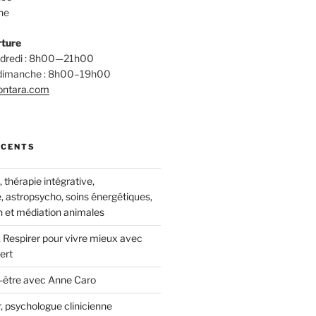
ne
rture
endredi : 8h00—21h00
 dimanche : 8h00–19h00
ontara.com
ÉCENTS
thérapie intégrative,
, astropsycho, soins énergétiques,
 et médiation animales
 Respirer pour vivre mieux avec
ert
-être avec Anne Caro
, psychologue clinicienne