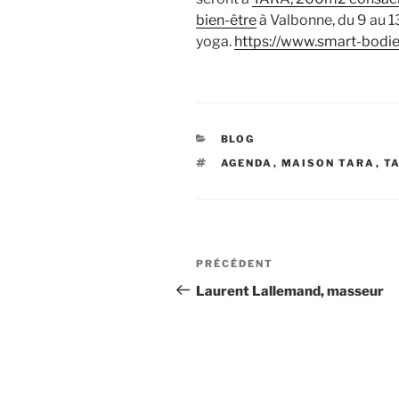
bien-être
à Valbonne, du 9 au 1
yoga.
https://www.smart-bodi
CATÉGORIES
BLOG
ÉTIQUETTES
AGENDA
,
MAISON TARA
,
T
Navigation
Article
PRÉCÉDENT
de
précédent
Laurent Lallemand, masseur
l’article