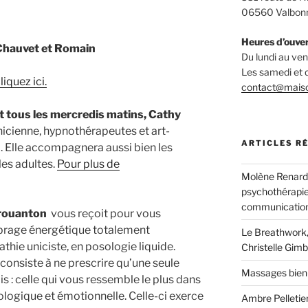
06560 Valbon
Heures d’ouve
 Chauvet et Romain
Du lundi au v
Les samedi et
iquez ici.
contact@mais
t tous les mercredis matins, Cathy
nicienne, hypnothérapeutes et art-
ARTICLES R
. Elle accompagnera aussi bien les
les adultes.
Pour plus de
Molène Renard, 
psychothérapie
communication
erouanton
vous reçoit pour vous
brage énergétique totalement
Le Breathwork,
thie uniciste, en posologie liquide.
Christelle Gimb
consiste à ne prescrire qu’une seule
Massages bien
s : celle qui vous ressemble le plus dans
ologique et émotionnelle. Celle-ci exerce
Ambre Pelletier