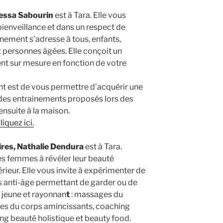
nessa Sabourin
est à Tara. Elle vous
bienveillance et dans un respect de
ement s’adresse à tous, enfants,
t personnes âgées. Elle conçoit un
sur mesure en fonction de votre
t est de vous permettre d’acquérir une
 des entrainements proposés lors des
ensuite à la maison.
iquez ici.
res, Nathalie Dendura
est à Tara.
s femmes à révéler leur beauté
érieur. Elle vous invite à expérimenter de
s anti-âge permettant de garder ou de
s jeune et rayonnan
t
: massages du
ages du corps amincissants, coaching
ng beauté holistique et beauty food.