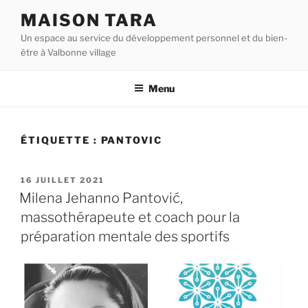
Aller
MAISON TARA
au
Un espace au service du développement personnel et du bien-
contenu
être à Valbonne village
principal
Menu
ÉTIQUETTE :
PANTOVIC
PUBLIÉ
16 JUILLET 2021
LE
Milena Jehanno Pantović,
massothérapeute et coach pour la
préparation mentale des sportifs