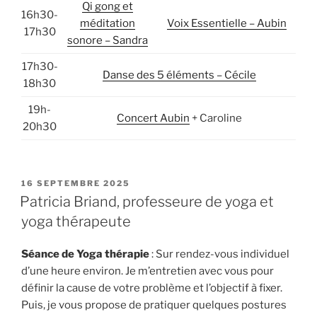
Qi gong et
16h30-
méditation
Voix Essentielle – Aubin
17h30
sonore – Sandra
17h30-
Danse des 5 éléments – Cécile
18h30
19h-
Concert Aubin
+ Caroline
20h30
PUBLIÉ
16 SEPTEMBRE 2025
LE
Patricia Briand, professeure de yoga et
yoga thérapeute
Séance de Yoga thérapie
: Sur rendez-vous individuel
d’une heure environ. Je m’entretien avec vous pour
définir la cause de votre problème et l’objectif à fixer.
Puis, je vous propose de pratiquer quelques postures