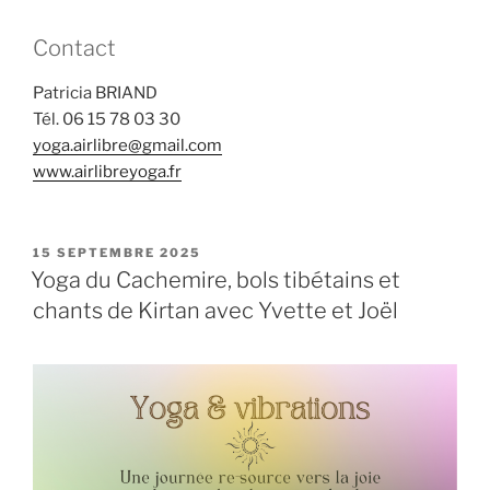
Contact
Patricia BRIAND
Tél. 06 15 78 03 30
yoga.airlibre@gmail.com
www.airlibreyoga.fr
PUBLIÉ
15 SEPTEMBRE 2025
LE
Yoga du Cachemire, bols tibétains et
chants de Kirtan avec Yvette et Joël