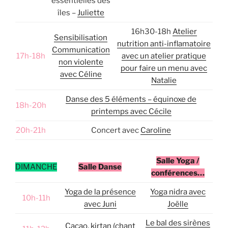
essentielles des
îles –
Juliette
16h30-18h
Atelier
Sensibilisation
nutrition anti-inflamatoire
Communication
17h-18h
avec un atelier pratique
non violente
pour faire un menu avec
avec Céline
Natalie
Danse des 5 éléments – équinoxe de
18h-20h
printemps avec Cécile
20h-21h
Concert avec
Caroline
Salle Yoga /
DIMANCHE
Salle Danse
conférences…
Yoga de la présence
Yoga nidra avec
10h-11h
avec Juni
Joëlle
Le bal des sirènes
Cacao, kirtan (chant