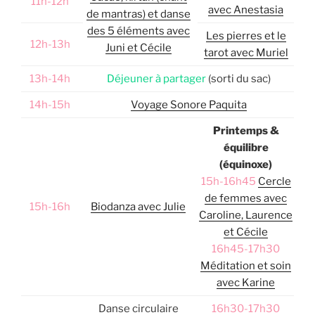
11h-12h
avec Anestasia
de mantras) et danse
des 5 éléments avec
Les pierres et le
12h-13h
Juni et Cécile
tarot avec Muriel
13h-14h
Déjeuner à partager
(sorti du sac)
14h-15h
Voyage Sonore Paquita
Printemps &
équilibre
(équinoxe)
15h-16h45
Cercle
de femmes avec
15h-16h
Biodanza avec Julie
Caroline, Laurence
et Cécile
16h45-17h30
Méditation et soin
avec Karine
Danse circulaire
16h30-17h30