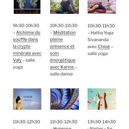
10h30-11h30
9h30-10h30
10h30-11h30
–
Méditation
–
Alchimie du
– Hatha Yoga
pleine
souffle dans
Sivananda
présence et
la crypte
avec
Chloé
–
soin
minérale avec
salle yoga
énergétique
Valy
– salle
avec Karine
–
yoga
salle danse
13h30-14h30
11h30-12h30
11h30-12h30
: Atelier « Se
–
–
Hypnose