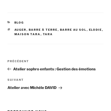
CATÉGORIES
BLOG
ÉTIQUETTES
AUGER
,
BARRE À TERRE
,
BARRE AU SOL
,
ELODIE
,
MAISON TARA
,
TARA
Navigation
Article
PRÉCÉDENT
de
précédent
Atelier sophro enfants : Gestion des émotions
l’article
Article
SUIVANT
suivant
Atelier avec Michèle DAVID