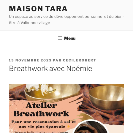
Aller
MAISON TARA
au
Un espace au service du développement personnel et du bien-
contenu
être à Valbonne village
principal
Menu
PUBLIÉ
15 NOVEMBRE 2023
PAR
CECILEROBERT
LE
Breathwork avec Noémie