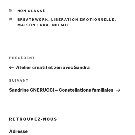
CATÉGORIES
NON CLASSÉ
ÉTIQUETTES
BREATHWORK
,
LIBÉRATION ÉMOTIONNELLE
,
MAISON TARA
,
NOEMIE
Navigation
Article
PRÉCÉDENT
de
précédent
Atelier créatif et zen avec Sandra
l’article
Article
SUIVANT
suivant
Sandrine GNERUCCI – Constellations familiales
RETROUVEZ-NOUS
Adresse