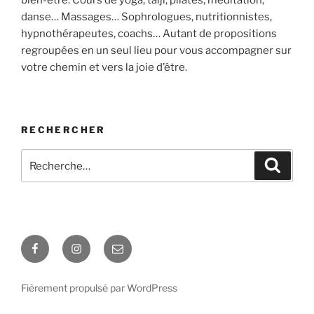
bien-être. Cours de yoga, taiji, pilates, méditation,
danse… Massages… Sophrologues, nutritionnistes,
hypnothérapeutes, coachs… Autant de propositions
regroupées en un seul lieu pour vous accompagner sur
votre chemin et vers la joie d’être.
RECHERCHER
Recherche
Recher
pour
:
Facebook
Instagram
E-
mail
Fièrement propulsé par WordPress