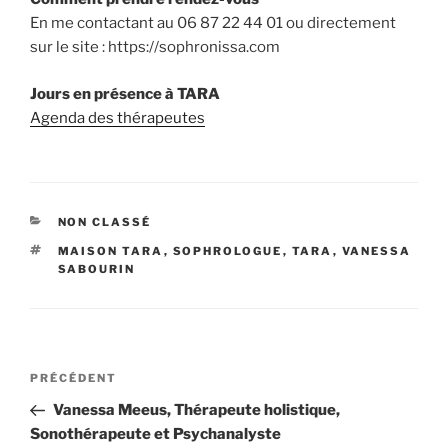
En me contactant au 06 87 22 44 01 ou directement
sur le site : https://sophronissa.com
Jours en présence à TARA
Agenda des thérapeutes
CATÉGORIES
NON CLASSÉ
ÉTIQUETTES
MAISON TARA
,
SOPHROLOGUE
,
TARA
,
VANESSA
SABOURIN
Navigation
Article
PRÉCÉDENT
de
précédent
Vanessa Meeus, Thérapeute holistique,
l’article
Sonothérapeute et Psychanalyste