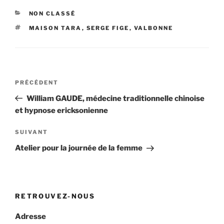
CATÉGORIES
NON CLASSÉ
ÉTIQUETTES
MAISON TARA
,
SERGE FIGE
,
VALBONNE
Navigation
Article
PRÉCÉDENT
de
précédent
William GAUDE, médecine traditionnelle chinoise
l’article
et hypnose ericksonienne
Article
SUIVANT
suivant
Atelier pour la journée de la femme
RETROUVEZ-NOUS
Adresse