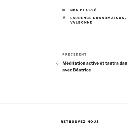
CATÉGORIES
NON CLASSÉ
ÉTIQUETTES
LAURENCE GRANDMAISON
VALBONNE
Navigation
Article
PRÉCÉDENT
de
précédent
Méditation active et tantra da
avec Béatrice
l’article
RETROUVEZ-NOUS