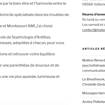
 par le bien-être et l’harmonie entre le
06560 Valbon
Heures d’ouve
omicile spécialisée dans les troubles de
Du lundi au v
Les samedi et
 et Montessori AMI, j’ai choisi
contact@mais
ole de Sophrologie d’Antibes.
reuses, adaptées à chacun, pour vous
ARTICLES R
ions et retrouver votre équilibre
Molène Renard, 
ur une parenthèse de douceur et de
psychothérapie
communication
 une vie plus apaisée, lumineuse et
Le Breathwork,
Christelle Gimb
Massages bien
Ambre Pelletier