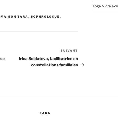
Yoga Nidra ave
,
MAISON TARA
,
SOPHROLOGUE
,
SUIVANT
Article
suivant
nse
Irina Soldatova, facilitatrice en
constellations familiales
TARA