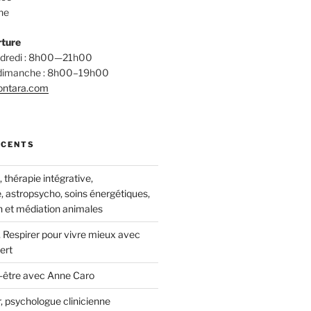
ne
rture
endredi : 8h00—21h00
 dimanche : 8h00–19h00
ontara.com
ÉCENTS
thérapie intégrative,
, astropsycho, soins énergétiques,
 et médiation animales
 Respirer pour vivre mieux avec
ert
-être avec Anne Caro
, psychologue clinicienne