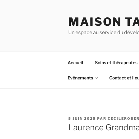
Aller
au
MAISON T
contenu
principal
Un espace au service du dével
Accueil
Soins et thérapeutes
Evénements
Contact et lie
PUBLIÉ
5 JUIN 2025
PAR
CECILEROBE
LE
Laurence Grandma